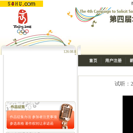
126
.
08
.
8
试听：20
作品征集办法
参加者注意事项
参选表格
著作权转让承诺函