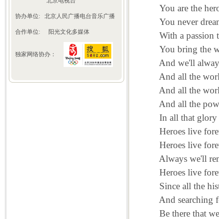
北京电视台
You are the heroes
协办单位:
北京人民广播电台音乐广播
You never dreams th
合作单位:
阳光文化多媒体
With a passion tha
You bring the who
独家网络协办：
And we'll always 
And all the world w
And all the world 
And all the power,
In all that glory th
Heroes live fore
Heroes live fore
Always we'll re
Heroes live fore
Since all the his
And searching for
Be there that we 