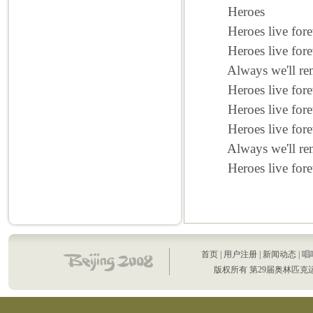
Heroes
Heroes live fore
Heroes live fore
Always we'll re
Heroes live fore
Heroes live forev
Heroes live fore
Always we'll re
Heroes live fore
首页
|
用户注册
|
新闻动态
|
唱
版权所有 第29届奥林匹